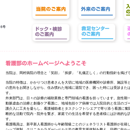
当院は、岡村病院の理念と「笑顔」「挨拶」「礼儀正しく」の行動指針を掲げ
当院の特徴は、かかりつけ患者さんを大切に地域の医療機関や診療所、施設等
の意向をお聞きしながら、住み慣れた地域に退院でき、困った時には受診また
す。
外来部門は、日々の診療の補助業務と専門領域の看護を担っています。急性期
動脈虚血の治療と創傷ケア看護に、地域包括ケア病棟では入院目的と生活のゴ
護介入に工夫を凝らし、看護補助者とタスクシフト/シエアで寄り添う看護に奮
断的な活動で院内・院外を繋ぎ、家庭での生活を希望する患者様には計画的な
す。
看護職員は、新卒新人看護師から年齢階級ごとのジェネラリスト看護師が在籍
シップ体制、クリニカルラダーレベルⅡ迄の教育支援体制を整え、目標に向か