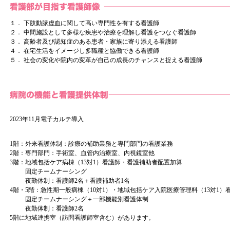
１． 下肢動脈虚血に関して高い専門性を有する看護師
２． 中間施設として多様な疾患や治療を理解し看護をつなぐ看護師
３． 高齢者及び認知症のある患者・家族に寄り添える看護師
４． 在宅生活をイメージし多職種と協働できる看護師
５． 社会の変化や院内の変革が自己の成長のチャンスと捉える看護師
2023年11月電子カルテ導入
1階：
外来看護体制：診療の補助業務と専門部門の看護業務
2階：
専門部門：手術室、血管内治療室、内視鏡室他
3階：
地域包括ケア病棟（13対1）看護師・看護補助者配置加算
固定チームナーシング
夜勤体制：看護師2名＋看護補助者1名
4階・5階：
急性期一般病棟（10対1）・地域包括ケア入院医療管理料（13対1
固定チームナーシング＋一部機能別看護体制
夜勤体制：看護師2名
5階に地域連携室（訪問看護師室含む）があります。