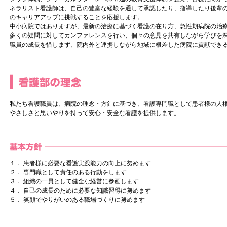
ネラリスト看護師は、自己の豊富な経験を通して承認したり、指導したり後輩
のキャリアアップに挑戦することを応援します。
中小病院ではありますが、最新の治療に基づく看護の在り方、急性期病院の治
多くの疑問に対してカンファレンスを行い、個々の意見を共有しながら学びを
職員の成長を惜しまず、院内外と連携しながら地域に根差した病院に貢献でき
私たち看護職員は、病院の理念・方針に基づき、看護専門職として患者様の人
やさしさと思いやりを持って安心・安全な看護を提供します。
１． 患者様に必要な看護実践能力の向上に努めます
２． 専門職として責任のある行動をします
３． 組織の一員として健全な経営に参画します
４． 自己の成長のために必要な知識習得に努めます
５． 笑顔でやりがいのある職場づくりに努めます